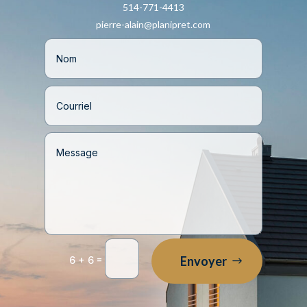
514-771-4413
pierre-alain@planipret.com
=
Envoyer
6 + 6