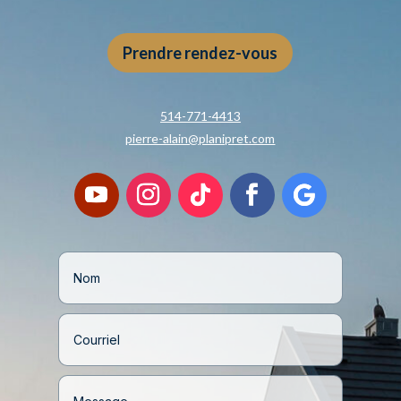
Prendre rendez-vous
514-771-4413
pierre-alain@planipret.com