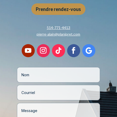
Prendre rendez-vous
514-771-4413
pierre-alain@planipret.com