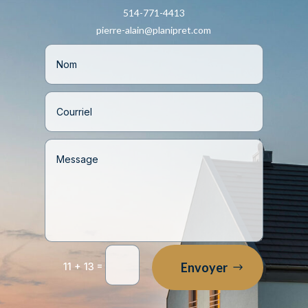
514-771-4413
pierre-alain@planipret.com
=
Envoyer
11 + 13