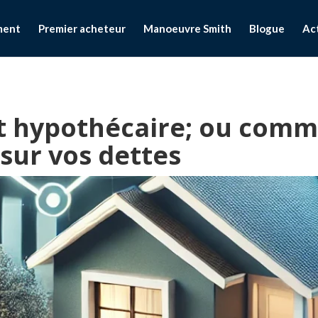
ment
Premier acheteur
Manoeuvre Smith
Blogue
Ac
t hypothécaire; ou comm
sur vos dettes