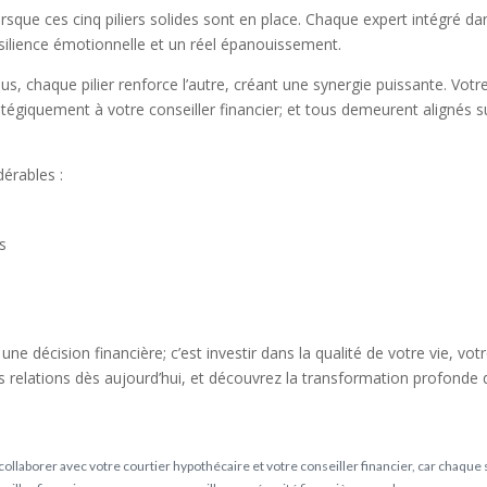
orsque ces cinq piliers solides sont en place. Chaque expert intégré d
résilience émotionnelle et un réel épanouissement.
us, chaque pilier renforce l’autre, créant une synergie puissante. Vot
ratégiquement à votre conseiller financier; et tous demeurent alignés s
érables :
s
ne décision financière; c’est investir dans la qualité de votre vie, votre
es relations dès aujourd’hui, et découvrez la transformation profonde 
collaborer avec votre courtier hypothécaire et votre conseiller financier, car chaque si