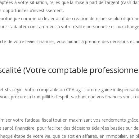
ptées à votre situation, telles que la mise à part de l’argent (cash 
es opportunités d’investissement.
pothèque comme un levier actif de création de richesse plutôt qu’une
pour s’adapter constamment à votre réalité personnelle et aux cha
ecte de votre levier financier, vous aidant à prendre des décisions écla
fiscalité (Votre comptable professionn
n et stratégie. Votre comptable ou CPA agit comme guide indispensable 
l vous procure la tranquillité d’esprit, sachant que vos finances sont t
miser votre fardeau fiscal tout en maximisant vos rendements grâce à
e santé financière, pour faciliter des décisions éclairées basées sur de
haque étape de votre vie, que ce soit en affaires, en immobilier, en p