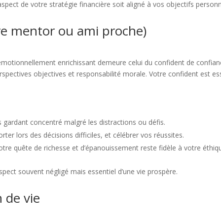
aspect de votre stratégie financière soit aligné à vos objectifs person
otre mentor ou ami proche)
lus émotionnellement enrichissant demeure celui du confident de confi
rspectives objectives et responsabilité morale. Votre confident est e
s gardant concentré malgré les distractions ou défis.
r lors des décisions difficiles, et célébrer vos réussites.
otre quête de richesse et d’épanouissement reste fidèle à votre éthiq
aspect souvent négligé mais essentiel d’une vie prospère.
 de vie